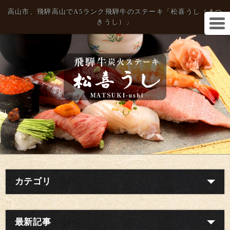
高山市、飛騨高山でA5ランク飛騨牛のステーキ「松喜うし（まつ
きうし）」
カテゴリ
最新記事