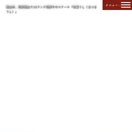
高山市、飛騨高山でA5ランク飛騨牛のステーキ「松喜うし（まつき
うし）」