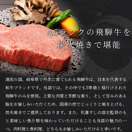
A5ランクの飛騨牛を
炭火焼きで堪能
清流の国、岐阜県で丹念に育てられる飛騨牛は、日本を代表する
和牛ブランドです。当店では、その中でも5等級と格付けされた
飛騨牛のみを使用。上質な肉質と芳醇な香り、そして甘みのある
脂をお愉しみいただくため、国産の炭でじっくりと焼き上げる、
炭火焼きでご提供しております。また、松喜すしの店主監修のも
と美味しい魚介類を味わっていただけることも当店の魅力の一
つ。肉料理と魚料理、どちらもお愉しみいただけると幸いです。