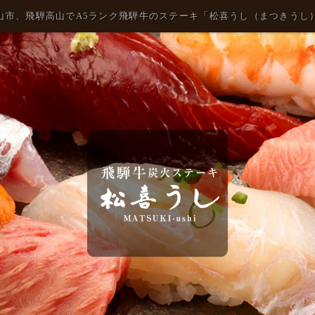
山市、飛騨高山でA5ランク飛騨牛のステーキ「松喜うし（まつきうし