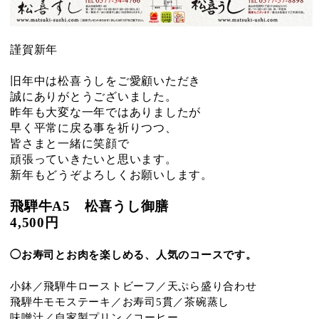
謹賀新年
旧年中は松喜うしをご愛顧いただき
誠にありがとうございました。
昨年も大変な一年ではありましたが
早く平常に戻る事を祈りつつ、
皆さまと一緒に笑顔で
頑張っていきたいと思います。
新年もどうぞよろしくお願いします。
飛騨牛A5
松喜うし御膳
4,500円
◯お寿司とお肉を楽しめる、人気のコースです。
小鉢／飛騨牛ローストビーフ／天ぷら盛り合わせ
飛騨牛モモステーキ／お寿司5貫／茶碗蒸し
味噌汁／自家製プリン／コーヒー