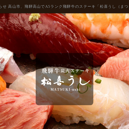
らせ 高山市、飛騨高山でA5ランク飛騨牛のステーキ「松喜うし（ま