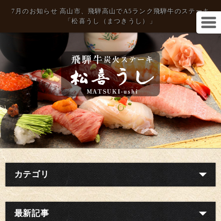
7月のお知らせ 高山市、飛騨高山でA5ランク飛騨牛のステーキ
「松喜うし（まつきうし）」
カテゴリ
最新記事