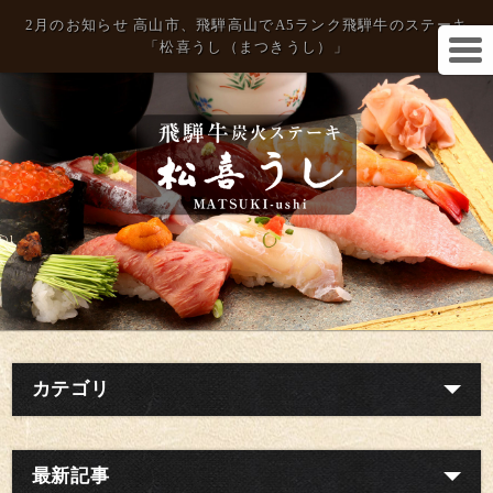
2月のお知らせ 高山市、飛騨高山でA5ランク飛騨牛のステーキ
「松喜うし（まつきうし）」
カテゴリ
最新記事