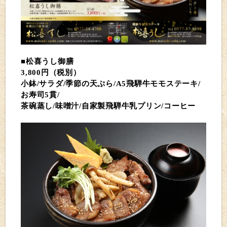
■松喜うし御膳
3,800円（税別）
小鉢/サラダ/季節の天ぷら/
A5飛騨牛モモステーキ
/
お寿司5貫/
茶碗蒸し/味噌汁/自家製飛騨牛乳プリン/コーヒー