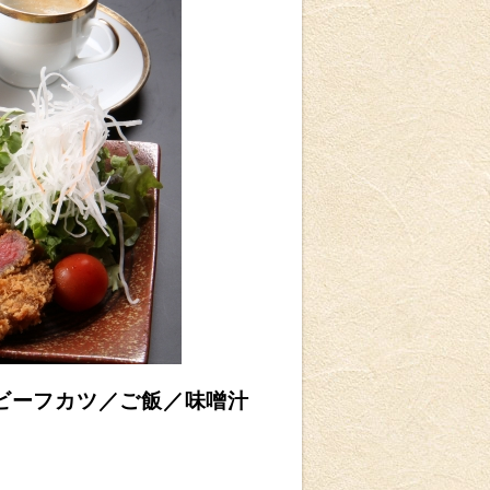
ビーフカツ
／ご飯／味噌汁