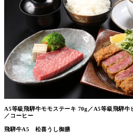
A5等級飛騨牛モモステーキ 70g／
A5等級飛騨牛
／コーヒー
飛騨牛A5 松喜うし御膳