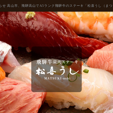
らせ 高山市、飛騨高山でA5ランク飛騨牛のステーキ「松喜うし（ま